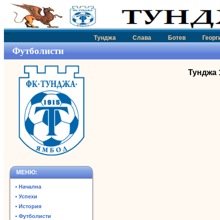
Тунджа
Тунджа
Слава
Ботев
Георг
Футболисти
Тунджа 
МЕНЮ:
• Начална
• Успехи
• История
• Футболисти